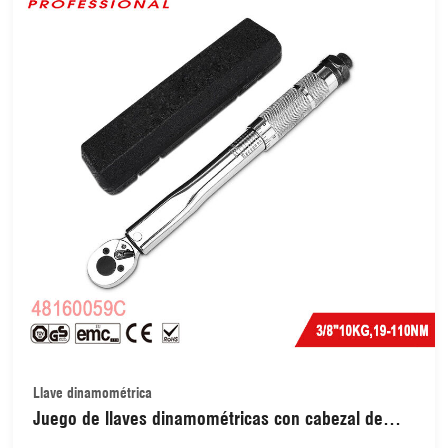
Llave dinamométrica
Juego de llaves dinamométricas con cabezal de
trinquete de 3/8", 19-110 nm (48160059C)