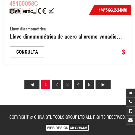
Llave dinamométrica
Llave dinamométrica de acero al cromo-vanadio
con accionamiento de 1/4", 5 kg, 2-24 nm
(48160058C)
$
CONSULTA
1
2
3
4
5
COPYRIGHT © CHINA GTL TOOLS GROUP LTD ALL RIGHTS RESERVED.