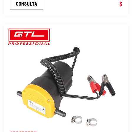
MPV, sedán, camión, cambio de neumáticos, gato
$
CONSULTA
eléctrico de garaje, llave de impac