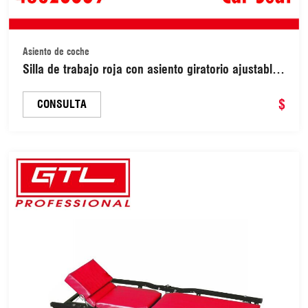
Asiento de coche
Silla de trabajo roja con asiento giratorio ajustable
y ruedas, taburete hidráulico para salón, taller,
garaje, con bandeja y 5 ruedas (48320009)
$
CONSULTA