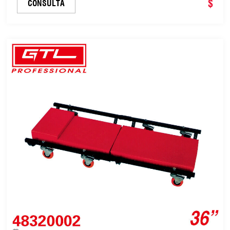
(43060401)
$
CONSULTA