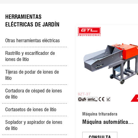
Pulverizador de polvo y niebla
Cortadora de césped eléctrica
Cuerda de remolque y barra de remolque
Enrutador
HERRAMIENTAS
ELÉCTRICAS DE JARDÍN
Sacapuntas multifunción
Cultivador de gasolina/diésel
Cargador de batería
Lijadora
Otras herramientas eléctricas
Cortadora de empuje manual
Generador de gasolina
Medidor de neumáticos
Lijadora de pared
Rastrillo y escarificador de
iones de litio
Compactador de placas
Compresores de aire
Pulidora
Tijeras de podar de iones de
litio
Equipos de construcción
Luz y lámparas
Sierra ingletadora
Cortadora de césped de iones
de litio
Motor fuera de borda
Pulidoras y bombas para automóviles
Cortasetos de iones de litio
Máquina trituradora
Máquina automática
Soplador y aspirador de iones
de litio
trituradora y cortadora d
paja y maíz con cinta
CONSULTA