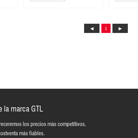
50 L (EGS001-B)
jardín, c
máxima d
depósito 
30 L (EG
1
de la marca GTL
 ofreceremos los precios más competitivos,
ostventa más fiables.