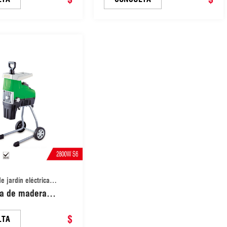
que silencioso
e jardín eléctrica
ra de madera
 2800 W, alta
 para ramas de
$
LTA