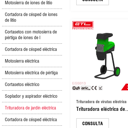
Motosierra de iones de litio
transportadora de hierro
picadora de forraje,
Cortadora de césped de iones
de litio
cortadora de alimento p
animales (9ZT-3T)
Cortasetos con motosierra de
pértiga de iones de l
Cortadora de césped eléctrica
Motosierra eléctrica
Motosierra eléctrica de pértiga
Cortasetos eléctrico
Soplador y aspirador eléctrico
Trituradora de virutas eléctrica
Trituradora de jardín eléctrica
Trituradora eléctrica de
jardín de 2800 W, con
Cortadora de césped eléctrica
cuchillas y silenciosa
CONSULTA