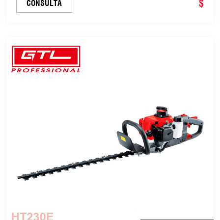
giratorio ajustable a 180 grados (HT230D)
$
CONSULTA