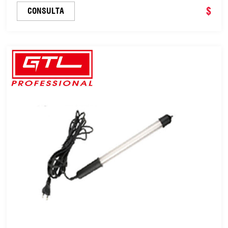
reparación de coches, pesca, camping y
$
CONSULTA
senderismo (RH-L012)