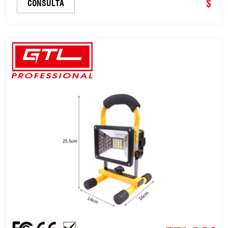
de trabajo con puerto de carga USB, linterna
$
CONSULTA
magnética pivotante con clip para acamp