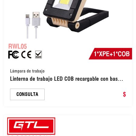
Lámpara de trabajo
Linterna de trabajo LED COB recargable con base
magnética y gancho para colgar, 150 lúmenes,
superbrillante, para inspección, carga USB, para
$
CONSULTA
camping (RWL05)