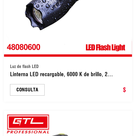
Luz de flash LED
Linterna LED recargable, 6000 K de brillo, 2
baterías recargables y cargador USB, 5 modos,
IP65, impermeable, con zoom, para campamento
$
CONSULTA
de pesca (48080600)