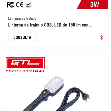
Lámpara de trabajo
Linterna de trabajo COB, LED de 150 lm con
soporte magnético y gancho plegable, 2 modos de
iluminación, recargable por USB, luz de inspección
$
CONSULTA
antideslizante (RWL03)