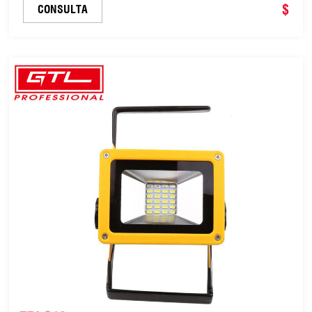
superbrillante/luz de trabajo (RH-L009)
$
CONSULTA