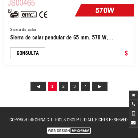
Sierra de calar
Sierra de calar pendular de 65 mm, 570 W,
velocidad variable, orbital, con mandril de sujeción
rápida (JS00465)
$
CONSULTA
1
2
3
4
COPYRIGHT © CHINA GTL TOOLS GROUP LTD ALL RIGHTS RESERVED.