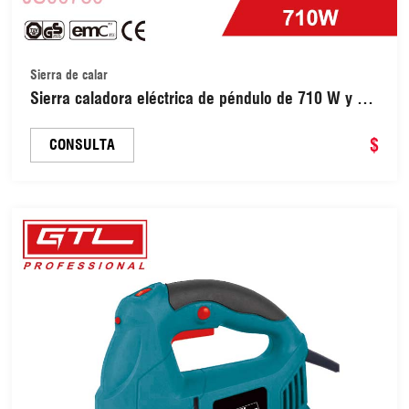
Sierra de calar
Sierra caladora eléctrica de péndulo de 710 W y 80
mm con 4 ajustes orbitales y velocidad variable,
hoja con vástago en T (JS00780)
$
CONSULTA