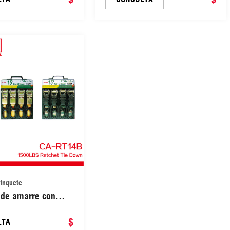
correas tensoras de alta
resistencia, correas de
trinquete de amarre directo
(CA-RT14D)
rinquete
 de amarre con
 y gancho para el
 diario y el
$
LTA