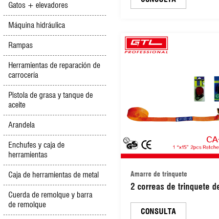
Gatos + elevadores
resistente, con hebilla,
tensores de carga, corr
Máquina hidráulica
para portaequipajes
Rampas
(38010102)
Herramientas de reparación de
carrocería
Pistola de grasa y tanque de
aceite
Arandela
Enchufes y caja de
herramientas
Caja de herramientas de metal
Amarre de trinquete
2 correas de trinquete d
Cuerda de remolque y barra
cm x 4,5 m con gancho 
de remolque
camiones, coches, moto
CONSULTA