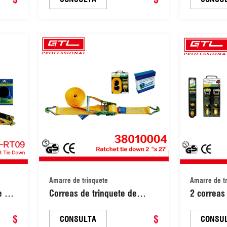
ideales para mover
eas
electrodomésticos, equipos
de jardinería y motocicletas
(38010202)
Amarre de trinquete
Amarre de t
e 2,5
Correas de trinquete de
2 correas
para
polietileno de 2" x 27′ con
trinquete
s y
$
tratamiento térmico y
$
transporte
CONSULTA
CONSU