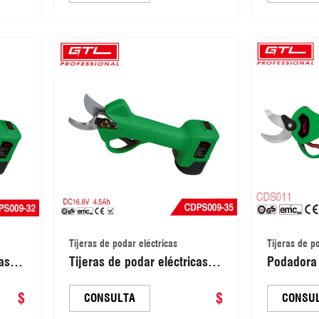
00 cm
corte, cortador, tijera de
de podar 
podar electrónica (CDPS005)
embalaje
Tijeras de podar eléctricas
Tijeras de p
as
Tijeras de podar eléctricas
Podadora 
y a
inalámbricas profesionales, 2
ramas de 
de
$
unidades, 4,5 Ah, batería de
$
con baterí
CONSULTA
CONSU
09-
litio recargable, diámetro de
diámetro 