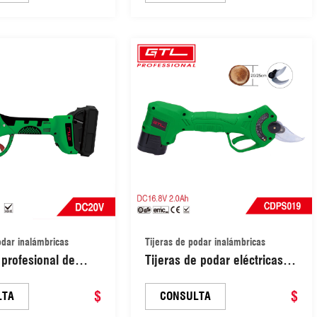
electrónicas con
dedos y función progresiva
 BMC (CDPS006)
(CDPS009-28)
odar inalámbricas
Tijeras de podar inalámbricas
profesional de
Tijeras de podar eléctricas
árbol, inalámbrica,
inalámbricas de 16,8 V para
a de litio de 20 V y
$
jardín, con 2 baterías de litio
$
LTA
CONSULTA
de corte de 28 mm
recargables de 2 Ah