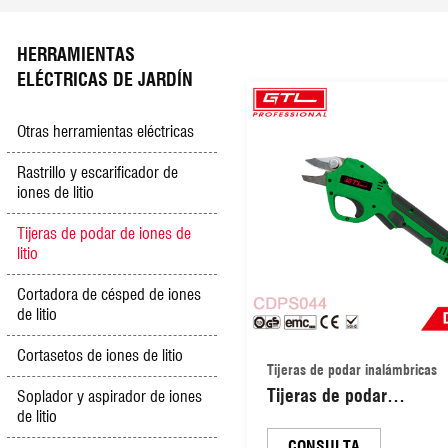
Pulverizador de polvo y niebla
Cortadora de césped eléctrica
Cuerda de remolque y barra de remolque
Enrutador
HERRAMIENTAS
ELÉCTRICAS DE JARDÍN
Sacapuntas multifunción
Cultivador de gasolina/diésel
Cargador de batería
Lijadora
Otras herramientas eléctricas
Cortadora de empuje manual
Generador de gasolina
Medidor de neumáticos
Lijadora de pared
Rastrillo y escarificador de
iones de litio
Compactador de placas
Compresores de aire
Pulidora
Tijeras de podar de iones de
litio
Equipos de construcción
Luz y lámparas
Sierra ingletadora
Cortadora de césped de iones
de litio
Motor fuera de borda
Pulidoras y bombas para automóviles
Cortasetos de iones de litio
Tijeras de podar inalámbricas
Tijeras de podar
Soplador y aspirador de iones
de litio
inalámbricas para exteri
DV4.0V con cuchillas de
CONSULTA