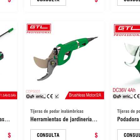
con diámetro de corte de 40
ramas (C
mm (CDPS038-25)
Tijeras de podar inalámbricas
Tijeras de p
as
Herramientas de jardinería,
Podadora 
 de
tijeras para árboles, tijeras
de 36 V, c
$
de podar, herramientas de
$
motor sin 
CONSULTA
CONSU