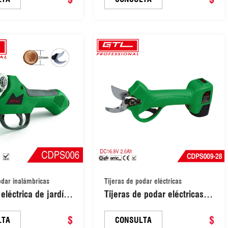
DPS032-25)
(CDPS001)
odar inalámbricas
Tijeras de podar eléctricas
eléctrica de jardín
Tijeras de podar eléctricas a
uchilla duradera,
batería de 16,8 V CC y 2,0 Ah
escobillas, tijeras
$
con protección para los
$
LTA
CONSULTA