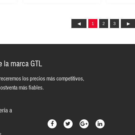
corte de 30 mm (CDPS009-
(CDS011)
35)
1
2
3
de la marca GTL
 ofreceremos los precios más competitivos,
ostventa más fiables.
ería a
s