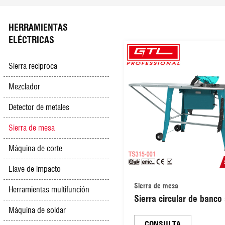
Pulverizador de polvo y niebla
Cortadora de césped eléctrica
Cuerda de remolque y barra de remolque
Enrutador
HERRAMIENTAS
ELÉCTRICAS
Sacapuntas multifunción
Cultivador de gasolina/diésel
Cargador de batería
Lijadora
Sierra recíproca
Cortadora de empuje manual
Generador de gasolina
Medidor de neumáticos
Lijadora de pared
Mezclador
Detector de metales
Compactador de placas
Compresores de aire
Pulidora
Sierra de mesa
Equipos de construcción
Luz y lámparas
Sierra ingletadora
Máquina de corte
Llave de impacto
Motor fuera de borda
Pulidoras y bombas para automóviles
Sierra de mesa
Herramientas multifunción
Sierra circular de banco 
Máquina de soldar
herramienta eléctrica pa
carpintería, sierra de m
CONSULTA