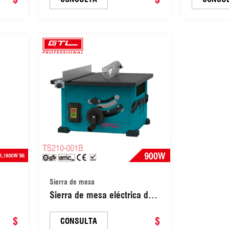
315-
Sierra de mesa
Sierra de mesa eléctrica de
50
210 mm y 900 W para
$
carpintería (TS210-001B)
$
CONSULTA