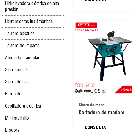
Hidrolavadora eléctrica de alta
de 315 mm para cortar
presión
materiales múltiples (TS
001)
Herramientas inalámbricas
Taladro eléctrico
Taladro de impacto
Amoladora angular
Sierra circular
Sierra de calar
Enrutador
Sierra de mesa
Cepilladora eléctrica
Cortadora de madera
Mini molinillo
eléctrica de 1800 W y 2
mm (TS255-007)
CONSULTA
Lijadora