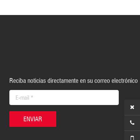
Reciba noticias directamente en su correo electrónico
ENVIAR
+86-5
+86-1