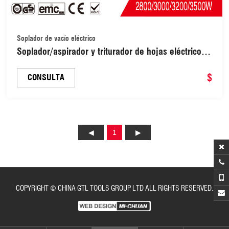
Soplador de vacío eléctrico
Soplador/aspirador y triturador de hojas eléctrico 3
en 1 para limpiar césped de jardín. Sopla, succiona
y tritura. Incluye bolsa recolectora de 35 l
$
CONSULTA
(EVB016).
1
COPYRIGHT © CHINA GTL TOOLS GROUP LTD ALL RIGHTS RESERVED.