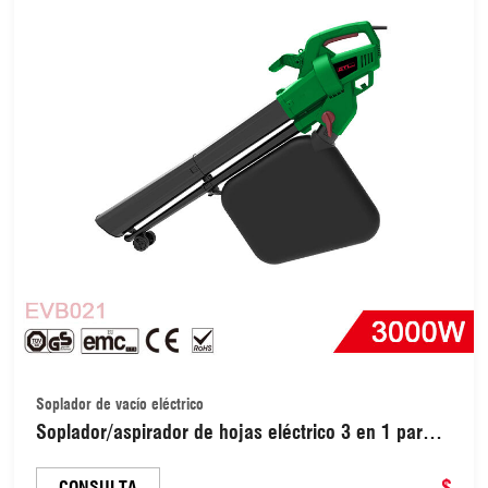
Soplador de vacío eléctrico
Soplador/aspirador de hojas eléctrico 3 en 1 para
limpiar césped, soplar, succionar y triturar
(EVB021)
$
CONSULTA