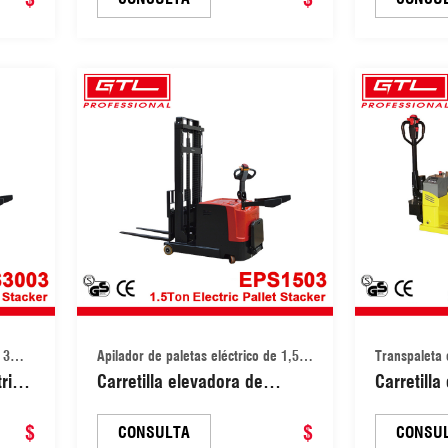
e
(45121513)
23)
 3
Apilador de paletas eléctrico de 1,5
Transpaleta 
trica
Carretilla elevadora de
Carretilla
toneladas
3)
alcance ajustable y apilador
de 3 tone
$
eléctrico de paletas
$
transpale
CONSULTA
CONSU