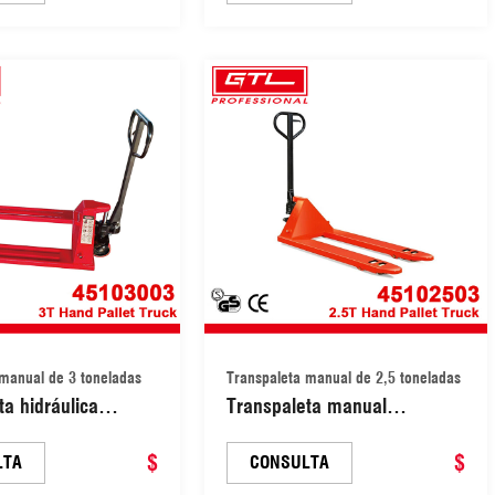
2D)
manual de 3 toneladas
Transpaleta manual de 2,5 toneladas
ta hidráulica
Transpaleta manual
on capacidad de
hidráulica europea de 2,5 t
3 toneladas
$
para trabajo pesado
$
LTA
CONSULTA
3)
(45102503)