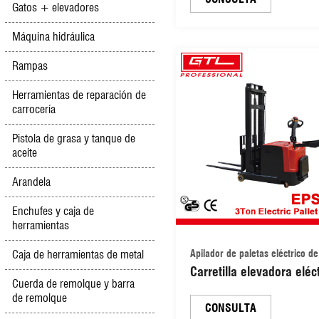
Gatos + elevadores
automática, apiladora d
palets eléctrica (451215
Máquina hidráulica
Rampas
Herramientas de reparación de
carrocería
Pistola de grasa y tanque de
aceite
Arandela
Enchufes y caja de
herramientas
Caja de herramientas de metal
Apilador de paletas eléctrico de
Carretilla elevadora eléc
toneladas
Cuerda de remolque y barra
de 3 toneladas (EPS300
de remolque
CONSULTA