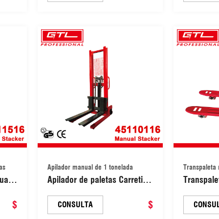
(EPS1503)
(4510200
as
Apilador manual de 1 tonelada
Transpaleta 
ual
Apilador de paletas Carretilla
Transpale
das y
elevadora manual Apilador
manual c
ual
$
manual (45110116)
$
carga de 
CONSULTA
CONSU
(4510300