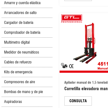
Amarre y cuerda elástica
Arrancadores de salto
Cargador de batería
Comprobador de batería
Multímetro digital
Medidor de neumáticos
Cables de refuerzo
Kits de emergencia
Compresores de aire
Apilador manual de 1,5 tonelad
Carretilla elevadora man
Bombas de mano y de pie
hidráulica de 1,5 tonela
apilador de paletas man
CONSULTA
Aspiradoras
(45111516)